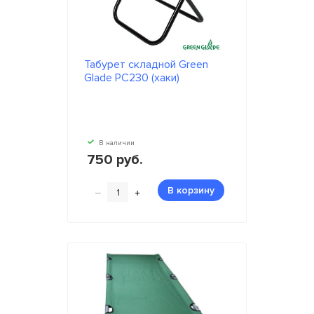
Табурет складной Green
Glade РС230 (хаки)
В наличии
750 руб.
–
+
В корзину