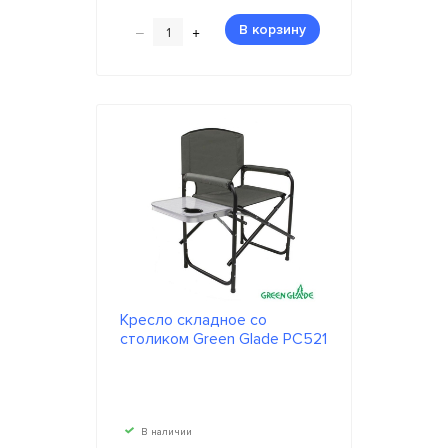
–
+
В корзину
Кресло складное со
столиком Green Glade РС521
В наличии