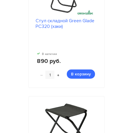
Стул складной Green Glade
РС320 (хаки)
В наличии
890 руб.
–
+
В корзину