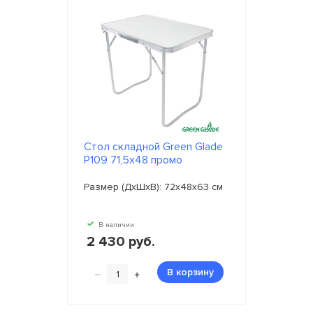
Стол складной Green Glade
Р109 71,5х48 промо
Размер (ДхШхВ): 72х48х63 см
В наличии
2 430 руб.
–
+
В корзину