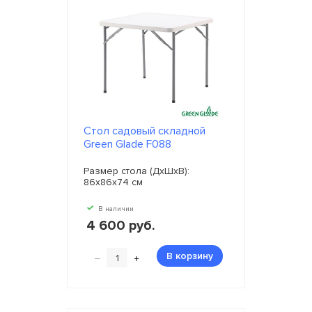
Стол садовый складной
Green Glade F088
Размер стола (ДxШхВ):
86х86х74 см
В наличии
4 600 руб.
–
+
В корзину