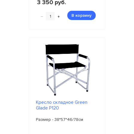
3 350 руб.
–
+
В корзину
Кресло складное Green
Glade P120
Размер - 38*57*46/78см