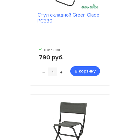
Стул складной Green Glade
РС330
В наличии
790 руб.
–
+
В корзину