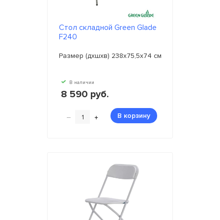
Стол складной Green Glade
F240
Размер (дхшхв) 238х75,5х74 см
В наличии
8 590 руб.
–
+
В корзину