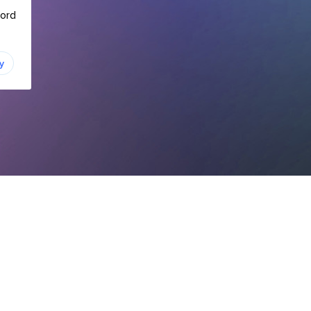
ord
у