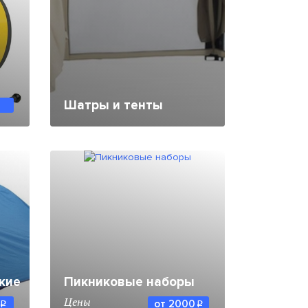
Шатры и тенты
кие
Пикниковые наборы
Цены
от 2000
q
q