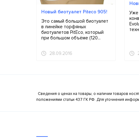
Нов
Новый биотуалет Piteco 905!
Уже
конв
Это самый большой биотуалет
Evol
в линейке торфяных
техн
биотуалетов PitEco, который
Боле
при большом объёме (120...
28.09.2016
Сведения о ценах на товары, о наличии товаров нос
положениями статьи 437 ГК РФ. Для уточнения информ