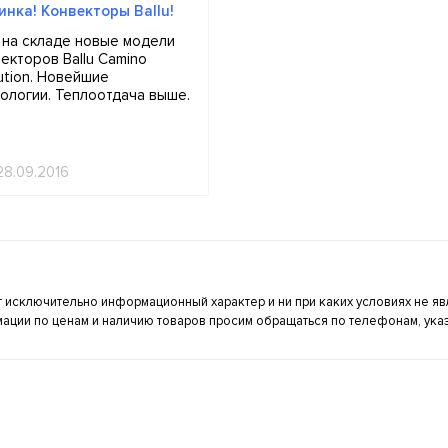
инка! Конвекторы Ballu!
 на складе новые модели
екторов Ballu Camino
ution. Новейшие
ологии. Теплоотдача выше.
е...
28.09.2016
ят исключительно информационный характер и ни при каких условиях не 
ации по ценам и наличию товаров просим обращаться по телефонам, ука