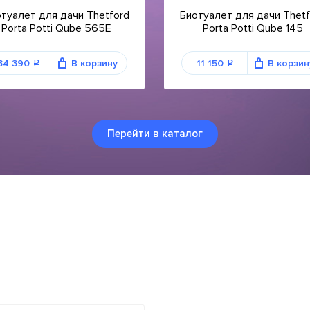
туалет для дачи Thetford
Биотуалет для дачи Thetf
Porta Potti Qube 565E
Porta Potti Qube 145
34 390
В корзину
11 150
В корзин
q
q
Перейти в каталог