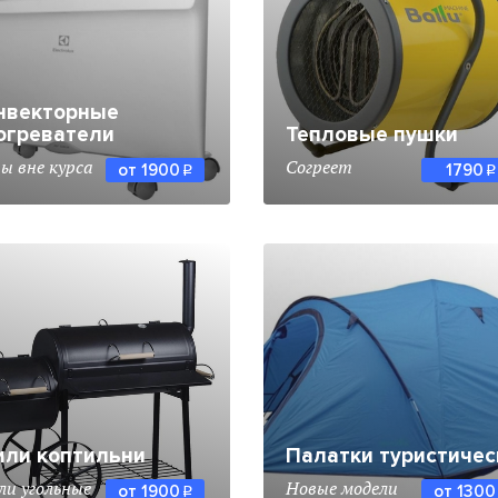
нвекторные
огреватели
Тепловые пушки
ы вне курса
Согреет
от 1900
1790
q
q
или коптильни
Палатки туристичес
ли угольные
Новые модели
от 1900
от 1300
q