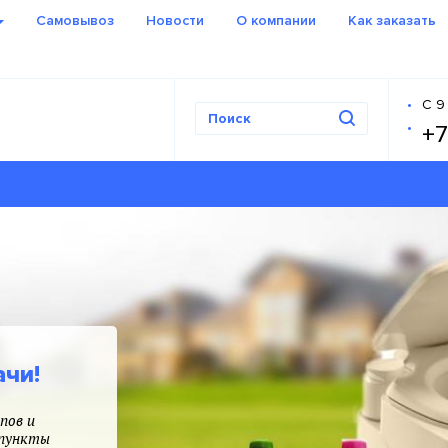
Самовывоз
Новости
О компании
Как заказать
С 9
+7
ачи!
пов и
 пункты