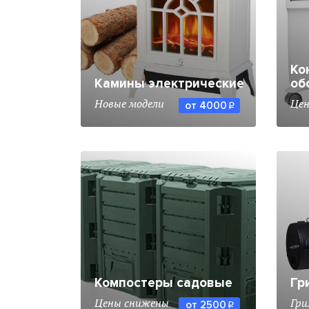
Ко
Камины электрические
об
Новые модели
Цен
от 4000
q
Компостеры садовые
Гр
Цены снижены
Гри
от 2500
q